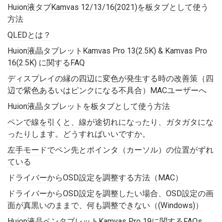
Huion液タブKamvas 12/13/16(2021)を板タブとして使う
方法
QLEDとは？
Huion液晶タブレットKamvas Pro 13(2.5K) & Kamvas Pro
16(2.5K) に関するFAQ
ディスプレイの縁の四辺に変色が発生する時の改善策（四
辺で紫色あるいはピンクになる不具合）MACユーザーへ
Huion液晶タブレットを板タブとして使う方法
ペンで線を引くと、線が途切れになったり、ガタガタにな
ったりします。どうすればいいですか。
左手モードでペン先とポインタ（カーソル）の位置がずれ
ている
ドライバーからOSD設定を調整する方法（MAC）
ドライバーからOSD設定を調整したい場合、OSD設定の画
面が真黒いのままで、何も調整できない（(Windows)）
Huion液晶ペンタブレットKamvas Pro 19に関するFAQs